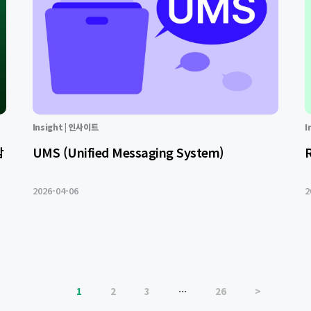
Insight | 인사이트
I
감
UMS (Unified Messaging System)
2026-04-06
2
1
2
3
…
26
>